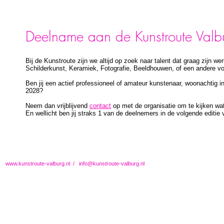
Deelname
aan
de
Kunstroute
Valb
Bij de Kunstroute zijn we altijd op zoek naar talent dat graag zijn w
Schilderkunst, Keramiek, Fotografie, Beeldhouwen, of een andere v
Ben jij een actief professioneel of amateur kunstenaar,
woonachtig in
2028?
Neem dan vrijblijvend
contact
op met de organisatie om te
kijken
wat
En wellicht ben jij straks 1 van de deelnemers
in de volgende editie 
www.kunstroute-valburg.nl
/
info@kunstroute-valburg.nl