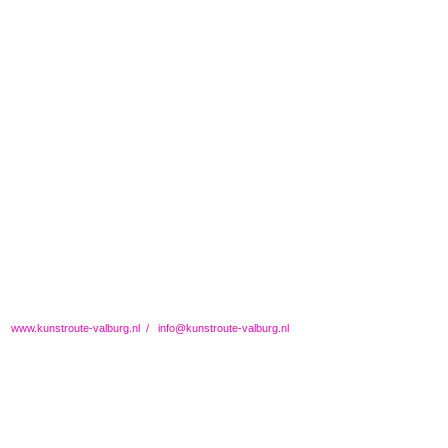
Notariskantoor Van Schaik
Notariskantoor
Van
Schaik
www.kunstroute-valburg.nl
/
info@kunstroute-valburg.nl